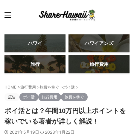
ハワイ
ハワイアンズ
旅行
旅行費用
HOME
>
旅行費用
>
旅費を稼ぐ
>
ポイ活
>
広告
ポイ活
旅行費用
旅費を稼ぐ
ポイ活とは？年間10万円以上ポイントを
稼いでいる著者が詳しく解説！
2021年5月19日
2023年1月22日