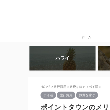
ホーム
ハワイ
HOME
>
旅行費用
>
旅費を稼ぐ
>
ポイ活
>
ポイ活
旅行費用
旅費を稼ぐ
ポイントタウンのメリ