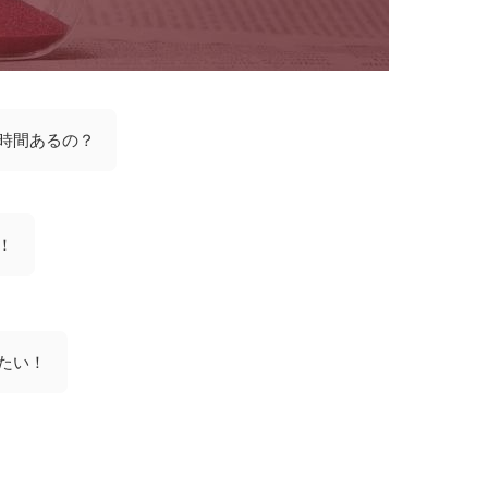
時間あるの？
！
たい！