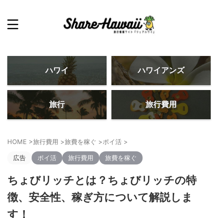
ハワイ
ハワイアンズ
旅行
旅行費用
HOME
>
旅行費用
>
旅費を稼ぐ
>
ポイ活
>
広告
ポイ活
旅行費用
旅費を稼ぐ
ちょびリッチとは？ちょびリッチの特
徴、安全性、稼ぎ方について解説しま
す！